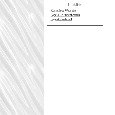
Linkliste
Kostenlose Webseite
Page 4 - Kundenbereich
Page 4 - Webmail