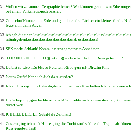
Wollen wir zusammen Geographie lernen? Wir könnten gemeinsam Erhebungen 
bei einem Vulkanausbruch passiert
Gott schuf Himmel und Erde und gab ihnen drei Lichter:ein kleines für die Nach
legte er in deine Augen!
ich geb dir einen kusskusskusskusskusskusskusskusskusskuss kusskusskussku
mitmirgehenkusskusskusskusskusskusskussk usskusskuss!!
SEX macht Schlank! Komm lass uns gemeinsam Abnehmen!!
00:03 00:02 00:01 00:00 (((Patsch))) soeben hat dich ein Bussi getroffen!!
Du bist so Lieb , Du bist so Nett, Ich wär so gern mit Dir ...im Kino .
Nettes Outfit! Kann ich dich da rausreden?
Ich will dir sag´n ich liebe dir,denn du bist mein Kuscheltier.Ich dacht´wenn i
.......
Die Schöpfungsgeschichte ist falsch! Gott ruhte nicht am siebten Tag. An dies
dieser Welt.
ICH LIEBE DICH..... Sobald du Zeit hast!
Gestern ging ich nach Hause, ging die Tür hinauf, schloss die Treppe ab, öffnet
Kuss gegeben hast!!!!