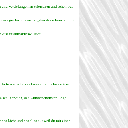
und Vertiefungen an erforschen und sehen was
t,ein großes für den Tag,aber das schönste Licht
sskusskusskusskusswillstdu
ch dir tu was schicken,kann ich dich heute Abend
em schuf er dich, den wunderschönsten Engel
e das Licht und das alles nur weil du mir einen