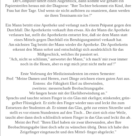
Der Computer rattert einen Augenblick, dann kommt wie gehabt ein
Papierstreifen heraus mit der Diagnose: "Ihre Tochter bekommt ein Kind, ihre
Frau hat ihre Tage. Und wenn sie nicht aufhören zu onanieren, dann werden
sie ihren Tennisarm nie los !"
Ein Mann betritt eine Apotheke und verlangt nach einem Präparat gegen den
Durchfall. Die Apothekerin verkauft ihm etwas. Als der Mann die Apotheke
verlassen hat, stellt die Apothekerin entsetzt fest, daß sie dem Mann statt
eines Mittels gegen Durchfall ein Beruhigungsmittel verkauft hat.
Am nächsten Tag betritt der Mann wieder die Apotheke. Die Apothekerin
erkennt den Mann sofort und entschuldigt sich ausdrücklich für das
Mißgeschick, welches ihr passiert sei.
"Ach, nicht so schlimm," antwortet der Mann," ich mach' mir zwar immer
noch in die Hosen, aber es regt mich jetzt nicht mehr auf !"
Erste Vorlesung der Medizinstudenten im ersten Semester:
Prof: "Meine Damen und Herren, zwei Dinge zeichnen einen guten Arzt aus.
Erstens: die Fähigkeit Ekel zu überwinden,
zweitens: messerscharfe Beobachtungsgabe.
Wir fangen heute mit der Ekelüberwindung an."
Sprachs und tauchte seinen Finger in ein Glas mit ekeliger, stinkender, grün-
gelber Flüssigkeit. Er zieht den Finger wieder raus und leckt ihn zum
Entsetzen der Studenten ab. Er nimmt das Glas, geht zur ersten Sitzreihe und
stellt es vor einem Stundenten auf den Tisch... Der ziert sich eine Weile,
taucht aber dann doch schlieálich seinen Finger in das Glas und leckt ihn ab.
Meint der Prof: "Ihren Ekel haben sie zwar überwunden, aber Ihre
Beobachtungsgabe lässt doch sehr zu wünschen übrig. Denn ich habe den
Zeigefinger eingetaucht und den Mittel- finger abgeleckt."