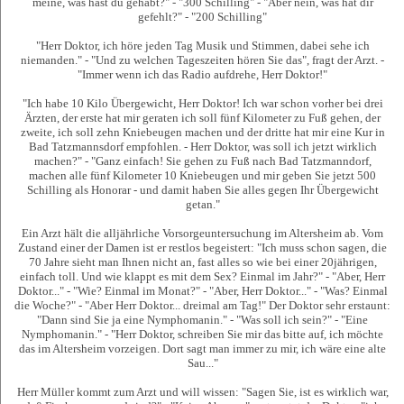
meine, was hast du gehabt?" - "300 Schilling" - "Aber nein, was hat dir
gefehlt?" - "200 Schilling"
"Herr Doktor, ich höre jeden Tag Musik und Stimmen, dabei sehe ich
niemanden." - "Und zu welchen Tageszeiten hören Sie das", fragt der Arzt. -
"Immer wenn ich das Radio aufdrehe, Herr Doktor!"
"Ich habe 10 Kilo Übergewicht, Herr Doktor! Ich war schon vorher bei drei
Ärzten, der erste hat mir geraten ich soll fünf Kilometer zu Fuß gehen, der
zweite, ich soll zehn Kniebeugen machen und der dritte hat mir eine Kur in
Bad Tatzmannsdorf empfohlen. - Herr Doktor, was soll ich jetzt wirklich
machen?" - "Ganz einfach! Sie gehen zu Fuß nach Bad Tatzmanndorf,
machen alle fünf Kilometer 10 Kniebeugen und mir geben Sie jetzt 500
Schilling als Honorar - und damit haben Sie alles gegen Ihr Übergewicht
getan."
Ein Arzt hält die alljährliche Vorsorgeuntersuchung im Altersheim ab. Vom
Zustand einer der Damen ist er restlos begeistert: "Ich muss schon sagen, die
70 Jahre sieht man Ihnen nicht an, fast alles so wie bei einer 20jährigen,
einfach toll. Und wie klappt es mit dem Sex? Einmal im Jahr?" - "Aber, Herr
Doktor..." - "Wie? Einmal im Monat?" - "Aber, Herr Doktor..." - "Was? Einmal
die Woche?" - "Aber Herr Doktor... dreimal am Tag!" Der Doktor sehr erstaunt:
"Dann sind Sie ja eine Nymphomanin." - "Was soll ich sein?" - "Eine
Nymphomanin." - "Herr Doktor, schreiben Sie mir das bitte auf, ich möchte
das im Altersheim vorzeigen. Dort sagt man immer zu mir, ich wäre eine alte
Sau..."
Herr Müller kommt zum Arzt und will wissen: "Sagen Sie, ist es wirklich war,