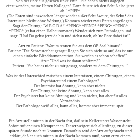
von der Ente aus gesehen linke Ente... Sie haben nichts dagegen
einzuwenden, meine Herren Kollegen? Dann feuere ich den Schuß also jetzt
ab:" *PIFF*
(Die Enten sind inzwischen längst wieder außer Schußweite, der Schuß des
Internisten bleibt ohne Wirkung.) Kommen wieder zwei Enten angeflogen.
Sagt der Chirurg: "W E G D A!" *PENG* *PENG* *PENG* *PENG*
*PENG* (er hat einen Halbautomaten) Wendet sich zum Pathologen und
sagt: "Und Du gehst jetzt da hin und siehst nach, ob 'ne Ente dabei ist!"
Arzt zu Patient: "Warum rennen Sie aus dem OP-Saal hinaus?"
Patient: "Die Schwester hat gesagt: Regen Sie sich nicht so auf, das ist nur
einen einfache Blinddarmoperation. Sie werden es schon schaffen!"
Arzt: "Und was ist daran schlimm?"
Patient: "Sie hat es nicht zu mir gesagt, sondern zu dem Chirurgen..."
Was ist der Unterschied zwischen einem Internisten, einem Chirurgen, einem
Psychiater und einem Pathologen?
Der Internist hat Ahnung, kann aber nichts.
Der Chirurg hat keine Ahnung, kann aber alles.
Der Psychiater hat keine Ahnung und kann nichts, hat aber für alles
Verständnis.
Der Pathologe weiß alles, kann alles, kommt aber immer zu spät.
Ein Arzt stellt mitten in der Nacht fest, daß sein Keller unter Wasser steht.
Sofort ruft er einen Klemptner an. Dieser weigert sich allerdings, zu dieser
späten Stunde noch zu kommen. Daraufhin wird der Arzt aufgebracht und
erklärt, daß er auch mitten in der Nacht kommen muß, wenn er zu einem