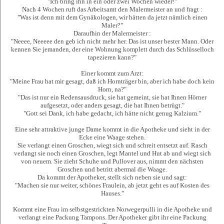
"Ich bring ihn in ein oder zwei Wochen wieder!"
Nach 4 Wochen ruft das Arbeitsamt den Malermeister an und fragt :
"Was ist denn mit dem Gynäkologen, wir hätten da jetzt nämlich einen
Maler?"
Daraufhin der Malermeister :
"Neeee, Neeeee den geb ich nicht mehr her. Das ist unser bester Mann. Oder
kennen Sie jemanden, der eine Wohnung komplett durch das Schlüsselloch
tapezieren kann?"
Einer kommt zum Arzt:
"Meine Frau hat mir gesagt, daß ich Hornträger bin, aber ich habe doch kein
Horn, na?"
"Das ist nur ein Redensausdruck, sie hat gemeint, sie hat Ihnen Hörner
aufgesetzt, oder anders gesagt, die hat Ihnen betrügt."
"Gott sei Dank, ich habe gedacht, ich hätte nicht genug Kalzium."
Eine sehr attraktive junge Dame kommt in die Apotheke und sieht in der
Ecke eine Waage stehen.
Sie verlangt einen Groschen, wiegt sich und schreit entsetzt auf. Rasch
verlangt sie noch einen Groschen, legt Mantel und Hut ab und wiegt sich
von neuem. Sie zieht Schuhe und Pullover aus, nimmt den nächsten
Groschen und betritt abermal die Waage.
Da kommt der Apotheker, stellt sich neben sie und sagt:
"Machen sie nur weiter, schönes Fraulein, ab jetzt geht es auf Kosten des
Hauses."
Kommt eine Frau im selbstgestrickten Norwegerpulli in die Apotheke und
verlangt eine Packung Tampons. Der Apotheker gibt ihr eine Packung