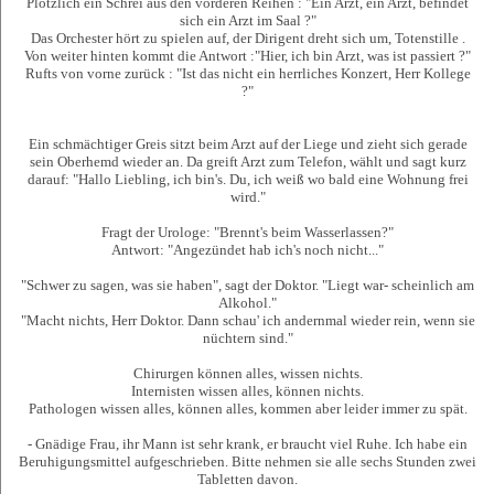
Plötzlich ein Schrei aus den vorderen Reihen : "Ein Arzt, ein Arzt, befindet
sich ein Arzt im Saal ?"
Das Orchester hört zu spielen auf, der Dirigent dreht sich um, Totenstille .
Von weiter hinten kommt die Antwort :"Hier, ich bin Arzt, was ist passiert ?"
Rufts von vorne zurück : "Ist das nicht ein herrliches Konzert, Herr Kollege
?"
Ein schmächtiger Greis sitzt beim Arzt auf der Liege und zieht sich gerade
sein Oberhemd wieder an. Da greift Arzt zum Telefon, wählt und sagt kurz
darauf: "Hallo Liebling, ich bin's. Du, ich weiß wo bald eine Wohnung frei
wird."
Fragt der Urologe: "Brennt's beim Wasserlassen?"
Antwort: "Angezündet hab ich's noch nicht..."
"Schwer zu sagen, was sie haben", sagt der Doktor. "Liegt war- scheinlich am
Alkohol."
"Macht nichts, Herr Doktor. Dann schau' ich andernmal wieder rein, wenn sie
nüchtern sind."
Chirurgen können alles, wissen nichts.
Internisten wissen alles, können nichts.
Pathologen wissen alles, können alles, kommen aber leider immer zu spät.
- Gnädige Frau, ihr Mann ist sehr krank, er braucht viel Ruhe. Ich habe ein
Beruhigungsmittel aufgeschrieben. Bitte nehmen sie alle sechs Stunden zwei
Tabletten davon.