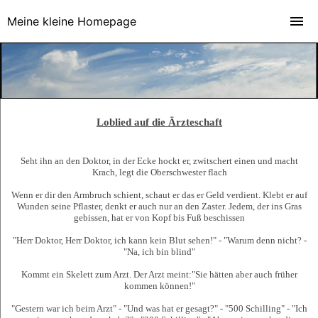
Meine kleine Homepage
Loblied auf die Ärzteschaft
Seht ihn an den Doktor, in der Ecke hockt er, zwitschert einen und macht
Krach, legt die Oberschwester flach
Wenn er dir den Armbruch schient, schaut er das er Geld verdient. Klebt er auf
Wunden seine Pflaster, denkt er auch nur an den Zaster. Jedem, der ins Gras
gebissen, hat er von Kopf bis Fuß beschissen
"Herr Doktor, Herr Doktor, ich kann kein Blut sehen!" - "Warum denn nicht? -
"Na, ich bin blind"
Kommt ein Skelett zum Arzt. Der Arzt meint:"Sie hätten aber auch früher
kommen können!"
"Gestern war ich beim Arzt" - "Und was hat er gesagt?" - "500 Schilling" - "Ich