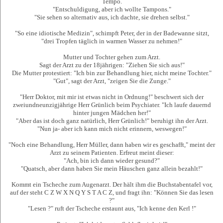
Tempo.
"Entschuldigung, aber ich wollte Tampons."
"Sie sehen so alternativ aus, ich dachte, sie drehen selbst."
"So eine idiotische Medizin", schimpft Peter, der in der Badewanne sitzt,
"drei Tropfen täglich in warmen Wasser zu nehmen!"
Mutter und Tochter gehen zum Arzt.
Sagt der Arzt zu der 18jährigen: "Ziehen Sie sich aus!"
Die Mutter protestiert: "Ich bin zur Behandlung hier, nicht meine Tochter."
"Gut", sagt der Arzt, "zeigen Sie die Zunge."
"Herr Doktor, mit mir ist etwas nicht in Ordnung!" beschwert sich der
zweiundneunzigjährige Herr Grünlich beim Psychiater. "Ich laufe dauernd
hinter jungen Mädchen her!"
"Aber das ist doch ganz natürlich, Herr Grünlich!" beruhigt ihn der Arzt.
"Nun ja- aber ich kann mich nicht erinnern, weswegen!"
"Noch eine Behandlung, Herr Müller, dann haben wir es geschafft," meint der
Arzt zu seinem Patienten. Erfreut meint dieser:
"Ach, bin ich dann wieder gesund?"
"Quatsch, aber dann haben Sie mein Häuschen ganz allein bezahlt!"
Kommt ein Tscheche zum Augenarzt. Der hält ihm die Buchstabentafel vor,
auf der steht C Z W X N Q Y S T A C Z, und fragt ihn: "Können Sie das lesen
?"
"Lesen ?" ruft der Tscheche erstaunt aus, "Ich kenne den Kerl !"