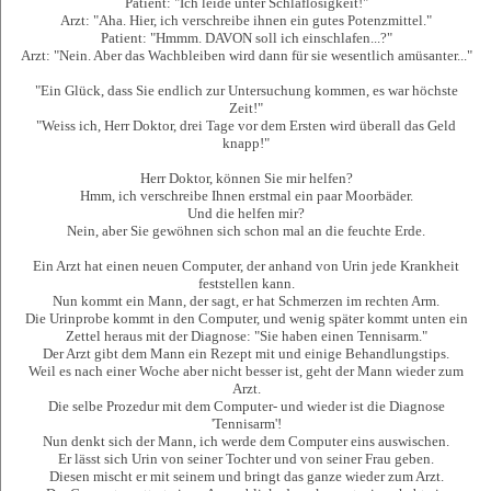
Patient: "Ich leide unter Schlaflosigkeit!"
Arzt: "Aha. Hier, ich verschreibe ihnen ein gutes Potenzmittel."
Patient: "Hmmm. DAVON soll ich einschlafen...?"
Arzt: "Nein. Aber das Wachbleiben wird dann für sie wesentlich amüsanter..."
"Ein Glück, dass Sie endlich zur Untersuchung kommen, es war höchste
Zeit!"
"Weiss ich, Herr Doktor, drei Tage vor dem Ersten wird überall das Geld
knapp!"
Herr Doktor, können Sie mir helfen?
Hmm, ich verschreibe Ihnen erstmal ein paar Moorbäder.
Und die helfen mir?
Nein, aber Sie gewöhnen sich schon mal an die feuchte Erde.
Ein Arzt hat einen neuen Computer, der anhand von Urin jede Krankheit
feststellen kann.
Nun kommt ein Mann, der sagt, er hat Schmerzen im rechten Arm.
Die Urinprobe kommt in den Computer, und wenig später kommt unten ein
Zettel heraus mit der Diagnose: "Sie haben einen Tennisarm."
Der Arzt gibt dem Mann ein Rezept mit und einige Behandlungstips.
Weil es nach einer Woche aber nicht besser ist, geht der Mann wieder zum
Arzt.
Die selbe Prozedur mit dem Computer- und wieder ist die Diagnose
'Tennisarm'!
Nun denkt sich der Mann, ich werde dem Computer eins auswischen.
Er lässt sich Urin von seiner Tochter und von seiner Frau geben.
Diesen mischt er mit seinem und bringt das ganze wieder zum Arzt.