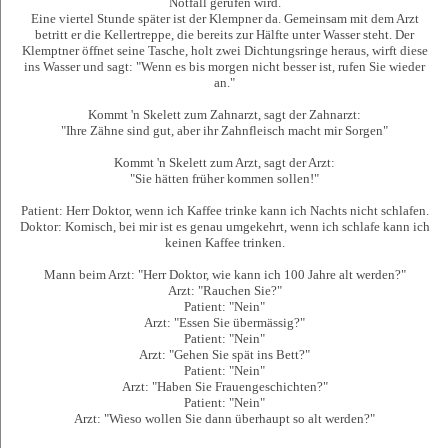
Notfall gerufen wird.
Eine viertel Stunde später ist der Klempner da. Gemeinsam mit dem Arzt
betritt er die Kellertreppe, die bereits zur Hälfte unter Wasser steht. Der
Klemptner öffnet seine Tasche, holt zwei Dichtungsringe heraus, wirft diese
ins Wasser und sagt: "Wenn es bis morgen nicht besser ist, rufen Sie wieder
an."
Kommt 'n Skelett zum Zahnarzt, sagt der Zahnarzt:
"Ihre Zähne sind gut, aber ihr Zahnfleisch macht mir Sorgen"
Kommt 'n Skelett zum Arzt, sagt der Arzt:
"Sie hätten früher kommen sollen!"
Patient: Herr Doktor, wenn ich Kaffee trinke kann ich Nachts nicht schlafen.
Doktor: Komisch, bei mir ist es genau umgekehrt, wenn ich schlafe kann ich
keinen Kaffee trinken.
Mann beim Arzt: "Herr Doktor, wie kann ich 100 Jahre alt werden?"
Arzt: "Rauchen Sie?"
Patient: "Nein"
Arzt: "Essen Sie übermässig?"
Patient: "Nein"
Arzt: "Gehen Sie spät ins Bett?"
Patient: "Nein"
Arzt: "Haben Sie Frauengeschichten?"
Patient: "Nein"
Arzt: "Wieso wollen Sie dann überhaupt so alt werden?"