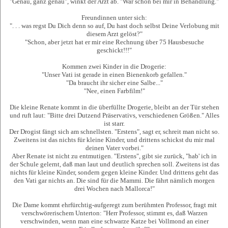
"Genau, ganz genau", winkt der Arzt ab. "War schon bei mir in Behandlung."
Freundinnen unter sich:
". . . was regst Du Dich denn so auf, Du hast doch selbst Deine Verlobung mit
diesem Arzt gelöst?"
"Schon, aber jetzt hat er mir eine Rechnung über 75 Hausbesuche
geschickt!!!"
Kommen zwei Kinder in die Drogerie:
"Unser Vati ist gerade in einen Bienenkorb gefallen."
"Da braucht ihr sicher eine Salbe..."
"Nee, einen Farbfilm!"
Die kleine Renate kommt in die überfüllte Drogerie, bleibt an der Tür stehen
und ruft laut: "Bitte drei Dutzend Präservativs, verschiedenen Größen." Alles
ist starr.
Der Drogist fängt sich am schnellsten. "Erstens", sagt er, schreit man nicht so.
Zweitens ist das nichts für kleine Kinder, und drittens schickst du mir mal
deinen Vater vorbei."
Aber Renate ist nicht zu entmutigen. "Erstens", gibt sie zurück, "hab' ich in
der Schule gelernt, daß man laut und deutlich sprechen soll. Zweitens ist das
nichts für kleine Kinder, sondern gegen kleine Kinder. Und drittens geht das
den Vati gar nichts an. Die sind für die Mammi. Die fährt nämlich morgen
drei Wochen nach Mallorca!"
Die Dame kommt ehrfürchtig-aufgeregt zum berühmten Professor, fragt mit
verschwörerischem Unterton: "Herr Professor, stimmt es, daß Warzen
verschwinden, wenn man eine schwarze Katze bei Vollmond an einer