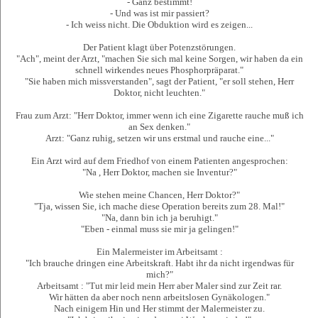
- Ganz bestimmt!
- Und was ist mir passiert?
- Ich weiss nicht. Die Obduktion wird es zeigen...
Der Patient klagt über Potenzstörungen.
"Ach", meint der Arzt, "machen Sie sich mal keine Sorgen, wir haben da ein
schnell wirkendes neues Phosphorpräparat."
"Sie haben mich missverstanden", sagt der Patient, "er soll stehen, Herr
Doktor, nicht leuchten."
Frau zum Arzt: "Herr Doktor, immer wenn ich eine Zigarette rauche muß ich
an Sex denken."
Arzt: "Ganz ruhig, setzen wir uns erstmal und rauche eine..."
Ein Arzt wird auf dem Friedhof von einem Patienten angesprochen:
"Na , Herr Doktor, machen sie Inventur?"
Wie stehen meine Chancen, Herr Doktor?"
"Tja, wissen Sie, ich mache diese Operation bereits zum 28. Mal!"
"Na, dann bin ich ja beruhigt."
"Eben - einmal muss sie mir ja gelingen!"
Ein Malermeister im Arbeitsamt :
"Ich brauche dringen eine Arbeitskraft. Habt ihr da nicht irgendwas für
mich?"
Arbeitsamt : "Tut mir leid mein Herr aber Maler sind zur Zeit rar.
Wir hätten da aber noch nenn arbeitslosen Gynäkologen."
Nach einigem Hin und Her stimmt der Malermeister zu.