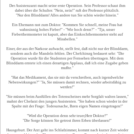
Der Assistenzarzt macht seine erste Operation. Sein Professor schaut ihm
dabei über die Schulter. "Nein, nein!" ruft der Professor plötzlich.
"Nur den Blinddarm! Alles andere tun Sie schön wieder hinein."
Ein Ehemann rast zum Doktor. "Kommen Sie schnell, meine Frau hat
wahnsinnig hohes Fieber!" - "Wie hoch denn?" - "Tja, unser
Fieberthermometer ist kaputt, aber das Einkochthermometer steht auf
Mirabellen."
Einer, der aus der Narkose aufwacht, stellt fest, daß nicht nur der Blinddarm,
sondern auch die Mandeln fehlen. Der Chefchirurg bedauert sehr: "Die
Operation wurde für die Studenten per Fernsehen übertragen. Mit dem
Blinddarm erntete ich einen derartigen Applaus, daß ich eine Zugabe geben
mußte."
"Hat das Medikament, das sie mir da verschreiben, auch irgendwelche
Nebenwirkungen?" "Ja, Sie müssen damit rechnen, wieder arbeitsfähig zu
werden!"
"Sie müssen beim Ausfüllen des Totenscheines mehr Sorgfalt walten lassen,"
mahnt der Chefarzt den jungen Assistenten. "Sie haben schon wieder in der
Spalte mit der Frage: Todesursache, Ihren eigen Namen eingetragen!"
"Wird die Operation denn sehr teuer,Herr Doktor?"
"Die Sorge können Sie getrost ihren Erben überlassen!"
Hausgeburt. Der Arzt geht ins Schlafzimmer, kommt nach kurzer Zeit wieder