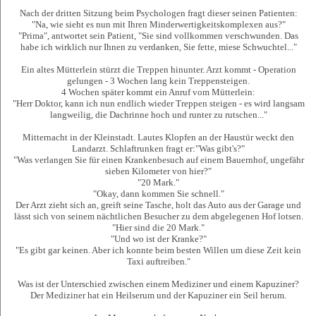
Nach der dritten Sitzung beim Psychologen fragt dieser seinen Patienten:
"Na, wie sieht es nun mit Ihren Minderwertigkeitskomplexen aus?"
"Prima", antwortet sein Patient, "Sie sind vollkommen verschwunden. Das
habe ich wirklich nur Ihnen zu verdanken, Sie fette, miese Schwuchtel..."
Ein altes Mütterlein stürzt die Treppen hinunter. Arzt kommt - Operation
gelungen - 3 Wochen lang kein Treppensteigen.
4 Wochen später kommt ein Anruf vom Mütterlein:
"Herr Doktor, kann ich nun endlich wieder Treppen steigen - es wird langsam
langweilig, die Dachrinne hoch und runter zu rutschen..."
Mitternacht in der Kleinstadt. Lautes Klopfen an der Haustür weckt den
Landarzt. Schlaftrunken fragt er:"Was gibt's?"
"Was verlangen Sie für einen Krankenbesuch auf einem Bauernhof, ungefähr
sieben Kilometer von hier?"
"20 Mark."
"Okay, dann kommen Sie schnell."
Der Arzt zieht sich an, greift seine Tasche, holt das Auto aus der Garage und
lässt sich von seinem nächtlichen Besucher zu dem abgelegenen Hof lotsen.
"Hier sind die 20 Mark."
"Und wo ist der Kranke?"
"Es gibt gar keinen. Aber ich konnte beim besten Willen um diese Zeit kein
Taxi auftreiben."
Was ist der Unterschied zwischen einem Mediziner und einem Kapuziner?
Der Mediziner hat ein Heilserum und der Kapuziner ein Seil herum.