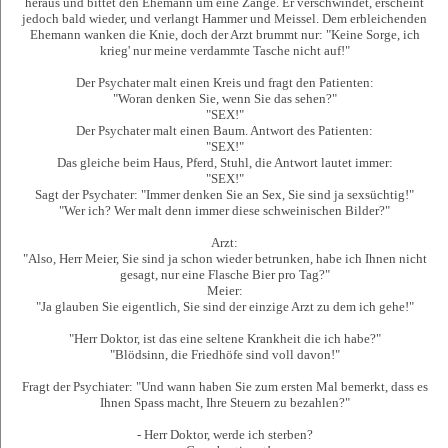
heraus und bittet den Ehemann um eine Zange. Er verschwindet, erscheint
jedoch bald wieder, und verlangt Hammer und Meissel. Dem erbleichenden
Ehemann wanken die Knie, doch der Arzt brummt nur: "Keine Sorge, ich
krieg' nur meine verdammte Tasche nicht auf!"
Der Psychater malt einen Kreis und fragt den Patienten:
"Woran denken Sie, wenn Sie das sehen?"
"SEX!"
Der Psychater malt einen Baum. Antwort des Patienten:
"SEX!"
Das gleiche beim Haus, Pferd, Stuhl, die Antwort lautet immer:
"SEX!"
Sagt der Psychater: "Immer denken Sie an Sex, Sie sind ja sexsüchtig!"
"Wer ich? Wer malt denn immer diese schweinischen Bilder?"
Arzt:
"Also, Herr Meier, Sie sind ja schon wieder betrunken, habe ich Ihnen nicht
gesagt, nur eine Flasche Bier pro Tag?"
Meier:
"Ja glauben Sie eigentlich, Sie sind der einzige Arzt zu dem ich gehe!"
"Herr Doktor, ist das eine seltene Krankheit die ich habe?"
"Blödsinn, die Friedhöfe sind voll davon!"
Fragt der Psychiater: "Und wann haben Sie zum ersten Mal bemerkt, dass es
Ihnen Spass macht, Ihre Steuern zu bezahlen?"
- Herr Doktor, werde ich sterben?