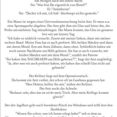
Am Morgen nach der ersten Nacht.
Sie:"Was bist Du eigentlich von Beruf?"
Er:"Anästhesist"
Sie: "Dachte ich mir, ich hab´ überhaupt nichts gemerkt."
Ein Mann ist wegen einer Universaluntersuchung beim Arzt. Er muss u.a.
eine Spermaprobe abgeben. Der Arzt gibt ihm ein Glas und bittet ihn, die
Probe am nächsten Tag mitzubringen. Der Mann kommt, das Glas ist genauso
leer wie am letzten Tag.
"Ich habe es wirklich versucht. Zuerst mit meiner linken, dann mit meiner
rechten Hand. Meine Frau hat es auch probiert. Mit beiden Händen und dann
mit ihrem Mund. Erst mit ihren Zähnen, dann ohne. Schließlich haben wir
noch unsere Nachbarin um Hilfe gebeten. Sie hat es auch versucht, mit
beiden Händen und mit dem Mund.", erzählt der Patient.
"Sie haben ihre NACHBARIN um Hilfe gebeten?!", fragt der Arzt ungläubig.
"Ja, aber was wir auch probiert haben, wir haben das scheiß Glas nicht auf
gebracht"
Der Kellner liegt auf dem Operationstisch.
Da kommt ein Arzt vorbei, der schon oft im Gasthaus gegessen hat.
"Herr Doktor, helfen Sie mir," stöhnt der Kellner.
Der Arzt zuckt die Achseln:
"Bedaure sehr, aber das ist nicht mein Tisch. Aber mein Kollege kommt
gleich!"
Der alte Jagdherr geht nach beendeter Pirsch ins Wirtshaus und trifft dort den
Dorfdoktor.
"Wissen Sie schon, was ich heute erlegt habe?" ruft er dem zu.