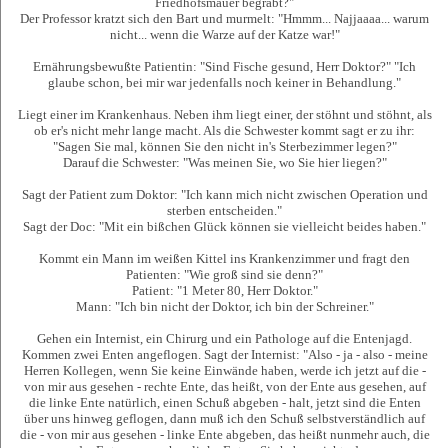
Friedhofsmauer begräbt?"
Der Professor kratzt sich den Bart und murmelt: "Hmmm... Najjaaaa... warum
nicht... wenn die Warze auf der Katze war!"
Ernährungsbewußte Patientin: "Sind Fische gesund, Herr Doktor?" "Ich
glaube schon, bei mir war jedenfalls noch keiner in Behandlung."
Liegt einer im Krankenhaus. Neben ihm liegt einer, der stöhnt und stöhnt, als
ob er's nicht mehr lange macht. Als die Schwester kommt sagt er zu ihr:
"Sagen Sie mal, können Sie den nicht in's Sterbezimmer legen?"
Darauf die Schwester: "Was meinen Sie, wo Sie hier liegen?"
Sagt der Patient zum Doktor: "Ich kann mich nicht zwischen Operation und
sterben entscheiden."
Sagt der Doc: "Mit ein bißchen Glück können sie vielleicht beides haben."
Kommt ein Mann im weißen Kittel ins Krankenzimmer und fragt den
Patienten: "Wie groß sind sie denn?"
Patient: "1 Meter 80, Herr Doktor."
Mann: "Ich bin nicht der Doktor, ich bin der Schreiner."
Gehen ein Internist, ein Chirurg und ein Pathologe auf die Entenjagd.
Kommen zwei Enten angeflogen. Sagt der Internist: "Also - ja - also - meine
Herren Kollegen, wenn Sie keine Einwände haben, werde ich jetzt auf die -
von mir aus gesehen - rechte Ente, das heißt, von der Ente aus gesehen, auf
die linke Ente natürlich, einen Schuß abgeben - halt, jetzt sind die Enten
über uns hinweg geflogen, dann muß ich den Schuß selbstverständlich auf
die - von mir aus gesehen - linke Ente abgeben, das heißt nunmehr auch, die