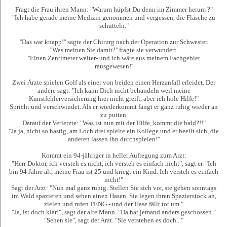
Fragt die Frau ihren Mann: "Warum hüpfst Du denn im Zimmer herum ?"
"Ich habe gerade meine Medizin genommen und vergessen, die Flasche zu
schütteln."
''Das war knapp!'' sagte der Chirurg nach der Operation zur Schwester.
''Was meinen Sie damit?'' fragte sie verwundert.
''Einen Zentimeter weiter- und ich wäre aus meinem Fachgebiet
rausgewesen!''
Zwei Ärzte spielen Golf als einer von beiden einen Herzanfall erleidet. Der
andere sagt: "Ich kann Dich nicht behandeln weil meine
Kunstfehlerversicherung hier nicht greift, aber ich hole Hilfe!"
Spricht und verschwindet. Als er wiederkommt fängt er ganz ruhig wieder an
zu putten.
Darauf der Verletzte: "Was ist nun mit der Hilfe, kommt die bald?!!"
"Ja ja, nicht so hastig, am Loch drei spielte ein Kollege und er beeilt sich, die
anderen lassen ihn durchspielen!"
Kommt ein 94-jähriger in heller Aufregung zum Arzt:
"Herr Doktor, ich versteh es nicht, ich versteh es einfach nicht", sagt er. "Ich
bin 94 Jahre alt, meine Frau ist 25 und kriegt ein Kind. Ich versteh es einfach
nicht!"
Sagt der Arzt: "Nun mal ganz ruhig. Stellen Sie sich vor, sie gehen sonntags
im Wald spazieren und sehen einen Hasen. Sie legen ihren Spazierstock an,
zielen und rufen PENG - und der Hase fällt tot um."
"Ja, ist doch klar!", sagt der alte Mann. "Da hat jemand anders geschossen."
"Sehen sie", sagt der Arzt. "Sie verstehen es doch..."