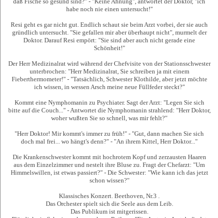
daß Fische so gesund sind?" - "Keine Ahnung", antwortet der Doktor, "ich
habe noch nie einen untersucht!"
Resi geht es gar nicht gut. Endlich schaut sie beim Arzt vorbei, der sie auch
gründlich untersucht. "Sie gefallen mir aber überhaupt nicht", murmelt der
Doktor. Darauf Resi empört: "Sie sind aber auch nicht gerade eine
Schönheit!"
Der Herr Medizinalrat wird während der Chefvisite von der Stationsschwester
unterbrochen: "Herr Medizinalrat, Sie schreiben ja mit einem
Fieberthermometer!" - "Tatsächlich, Schwester Klothilde, aber jetzt möchte
ich wissen, in wessen Arsch meine neue Füllfeder steckt?"
Kommt eine Nymphomanin zu Psychiater. Sagt der Arzt: "Legen Sie sich
bitte auf die Couch..." - Antwortet die Nymphomanin strahlend: "Herr Doktor,
woher wußten Sie so schnell, was mir fehlt?"
"Herr Doktor! Mir kommt's immer zu früh!" - "Gut, dann machen Sie sich
doch mal frei... wo hängt's denn?" - "An ihrem Kittel, Herr Doktor..."
Die Krankenschwester kommt mit hochrotem Kopf und zerzausten Haaren
aus dem Einzelzimmer und nestelt ihre Bluse zu. Fragt der Chefarzt: "Um
Himmelswillen, ist etwas passiert?" - Die Schwester: "Wie kann ich das jetzt
schon wissen?"
Klassisches Konzert. Beethoven, Nr.3 .
Das Orchester spielt sich die Seele aus dem Leib.
Das Publikum ist mitgerissen.