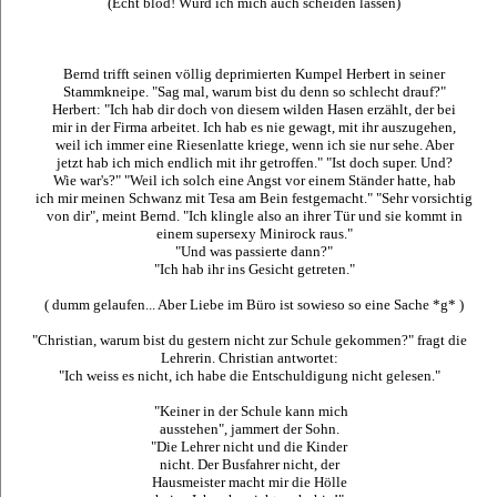
(Echt blöd! Würd ich mich auch scheiden lassen)
Bernd trifft seinen völlig deprimierten Kumpel Herbert in seiner
Stammkneipe. "Sag mal, warum bist du denn so schlecht drauf?"
Herbert: "Ich hab dir doch von diesem wilden Hasen erzählt, der bei
mir in der Firma arbeitet. Ich hab es nie gewagt, mit ihr auszugehen,
weil ich immer eine Riesenlatte kriege, wenn ich sie nur sehe. Aber
jetzt hab ich mich endlich mit ihr getroffen." "Ist doch super. Und?
Wie war's?" "Weil ich solch eine Angst vor einem Ständer hatte, hab
ich mir meinen Schwanz mit Tesa am Bein festgemacht." "Sehr vorsichtig
von dir", meint Bernd. "Ich klingle also an ihrer Tür und sie kommt in
einem supersexy Minirock raus."
"Und was passierte dann?"
"Ich hab ihr ins Gesicht getreten."
( dumm gelaufen... Aber Liebe im Büro ist sowieso so eine Sache *g* )
"Christian, warum bist du gestern nicht zur Schule gekommen?" fragt die
Lehrerin. Christian antwortet:
"Ich weiss es nicht, ich habe die Entschuldigung nicht gelesen."
"Keiner in der Schule kann mich
ausstehen", jammert der Sohn.
"Die Lehrer nicht und die Kinder
nicht. Der Busfahrer nicht, der
Hausmeister macht mir die Hölle