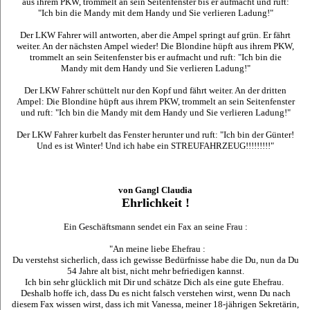
aus ihrem PKW, trommelt an sein Seitenfenster bis er aufmacht und ruft:
"Ich bin die Mandy mit dem Handy und Sie verlieren Ladung!"
Der LKW Fahrer will antworten, aber die Ampel springt auf grün. Er fährt
weiter. An der nächsten Ampel wieder! Die Blondine hüpft aus ihrem PKW,
trommelt an sein Seitenfenster bis er aufmacht und ruft: "Ich bin die
Mandy mit dem Handy und Sie verlieren Ladung!"
Der LKW Fahrer schüttelt nur den Kopf und fährt weiter. An der dritten
Ampel: Die Blondine hüpft aus ihrem PKW, trommelt an sein Seitenfenster
und ruft: "Ich bin die Mandy mit dem Handy und Sie verlieren Ladung!"
Der LKW Fahrer kurbelt das Fenster herunter und ruft: "Ich bin der Günter!
Und es ist Winter! Und ich habe ein STREUFAHRZEUG!!!!!!!!!"
von Gangl Claudia
Ehrlichkeit !
Ein Geschäftsmann sendet ein Fax an seine Frau :
"An meine liebe Ehefrau :
Du verstehst sicherlich, dass ich gewisse Bedürfnisse habe die Du, nun da Du
54 Jahre alt bist, nicht mehr befriedigen kannst.
Ich bin sehr glücklich mit Dir und schätze Dich als eine gute Ehefrau.
Deshalb hoffe ich, dass Du es nicht falsch verstehen wirst, wenn Du nach
diesem Fax wissen wirst, dass ich mit Vanessa, meiner 18-jährigen Sekretärin,