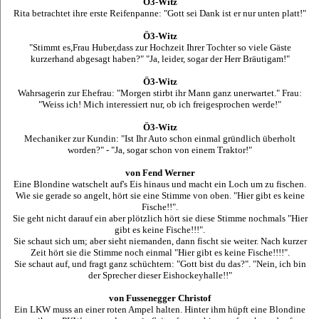
Ö3-Witz
Rita betrachtet ihre erste Reifenpanne: "Gott sei Dank ist er nur unten platt!"
Ö3-Witz
"Stimmt es,Frau Huber,dass zur Hochzeit Ihrer Tochter so viele Gäste
kurzerhand abgesagt haben?" "Ja, leider, sogar der Herr Bräutigam!"
Ö3-Witz
Wahrsagerin zur Ehefrau: "Morgen stirbt ihr Mann ganz unerwartet." Frau:
"Weiss ich! Mich interessiert nur, ob ich freigesprochen werde!"
Ö3-Witz
Mechaniker zur Kundin: "Ist Ihr Auto schon einmal gründlich überholt
worden?" - "Ja, sogar schon von einem Traktor!"
von Fend Werner
Eine Blondine watschelt auf's Eis hinaus und macht ein Loch um zu fischen.
Wie sie gerade so angelt, hört sie eine Stimme von oben. "Hier gibt es keine
Fische!!".
Sie geht nicht darauf ein aber plötzlich hört sie diese Stimme nochmals "Hier
gibt es keine Fische!!!".
Sie schaut sich um; aber sieht niemanden, dann fischt sie weiter. Nach kurzer
Zeit hört sie die Stimme noch einmal "Hier gibt es keine Fische!!!!".
Sie schaut auf, und fragt ganz schüchtern: "Gott bist du das?". "Nein, ich bin
der Sprecher dieser Eishockeyhalle!!"
von Fussenegger Christof
Ein LKW muss an einer roten Ampel halten. Hinter ihm hüpft eine Blondine