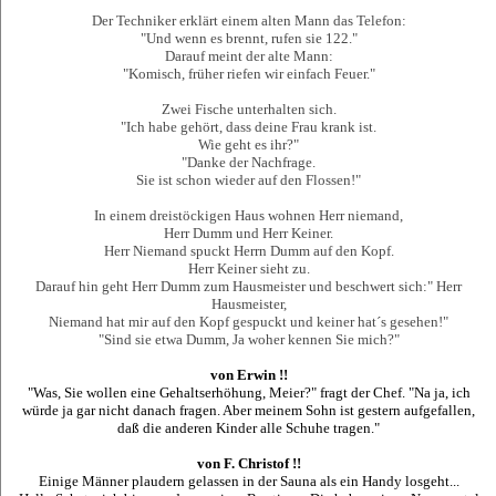
Der Techniker erklärt einem alten Mann das Telefon:
"Und wenn es brennt, rufen sie 122."
Darauf meint der alte Mann:
"Komisch, früher riefen wir einfach Feuer."
Zwei Fische unterhalten sich.
"Ich habe gehört, dass deine Frau krank ist.
Wie geht es ihr?"
"Danke der Nachfrage.
Sie ist schon wieder auf den Flossen!"
In einem dreistöckigen Haus wohnen Herr niemand,
Herr Dumm und Herr Keiner.
Herr Niemand spuckt Herrn Dumm auf den Kopf.
Herr Keiner sieht zu.
Darauf hin geht Herr Dumm zum Hausmeister und beschwert sich:" Herr
Hausmeister,
Niemand hat mir auf den Kopf gespuckt und keiner hat´s gesehen!"
"Sind sie etwa Dumm, Ja woher kennen Sie mich?"
von Erwin !!
"Was, Sie wollen eine Gehaltserhöhung, Meier?" fragt der Chef. "Na ja, ich
würde ja gar nicht danach fragen. Aber meinem Sohn ist gestern aufgefallen,
daß die anderen Kinder alle Schuhe tragen."
von F. Christof !!
Einige Männer plaudern gelassen in der Sauna als ein Handy losgeht...