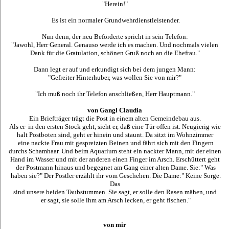
"Herein!"
Es ist ein normaler Grundwehrdienstleistender.
Nun denn, der neu Beförderte spricht in sein Telefon:
"Jawohl, Herr General. Genauso werde ich es machen. Und nochmals vielen
Dank für die Gratulation, schönen Gruß noch an die Ehefrau."
Dann legt er auf und erkundigt sich bei dem jungen Mann:
"Gefreiter Hinterhuber, was wollen Sie von mir?"
"Ich muß noch ihr Telefon anschließen, Herr Hauptmann."
von Gangl Claudia
Ein Briefträger trägt die Post in einem alten Gemeindebau aus.
Als er in den ersten Stock geht, sieht er, daß eine Tür offen ist. Neugierig wie
halt Postboten sind, geht er hinein und staunt. Da sitzt im Wohnzimmer
eine nackte Frau mit gespreizten Beinen und fährt sich mit den Fingern
durchs Schamhaar. Und beim Aquarium steht ein nackter Mann, mit der einen
Hand im Wasser und mit der anderen einen Finger im Arsch. Erschüttert geht
der Postmann hinaus und begegnet am Gang einer alten Dame. Sie:" Was
haben sie?" Der Postler erzählt ihr vom Geschehen. Die Dame:" Keine Sorge.
Das
sind unsere beiden Taubstummen. Sie sagt, er solle den Rasen mähen, und
er sagt, sie solle ihm am Arsch lecken, er geht fischen."
von mir