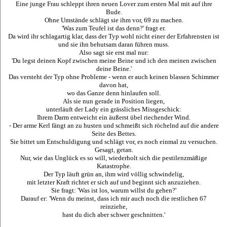
Eine junge Frau schleppt ihren neuen Lover zum ersten Mal mit auf ihre
Bude.
Ohne Umstände schlägt sie ihm vor, 69 zu machen.
'Was zum Teufel ist das denn?' fragt er.
Da wird ihr schlagartig klar, dass der Typ wohl nicht einer der Erfahrensten ist
und sie ihn behutsam daran führen muss.
Also sagt sie erst mal nur:
'Du legst deinen Kopf zwischen meine Beine und ich den meinen zwischen
deine Beine.'
Das versteht der Typ ohne Probleme - wenn er auch keinen blassen Schimmer
davon hat,
wo das Ganze denn hinlaufen soll.
Als sie nun gerade in Position liegen,
unterläuft der Lady ein grässliches Missgeschick:
Ihrem Darm entweicht ein äußerst übel riechender Wind.
- Der arme Kerl fängt an zu husten und schmeißt sich röchelnd auf die andere
Seite des Bettes.
Sie bittet um Entschuldigung und schlägt vor, es noch einmal zu versuchen.
Gesagt, getan.
Nur, wie das Unglück es so will, wiederholt sich die pestilenzmäßige
Katastrophe.
Der Typ läuft grün an, ihm wird völlig schwindelig,
mit letzter Kraft richtet er sich auf und beginnt sich anzuziehen.
Sie fragt: 'Was ist los, warum willst du gehen?'
Darauf er: 'Wenn du meinst, dass ich mir auch noch die restlichen 67
reinziehe,
hast du dich aber schwer geschnitten.'