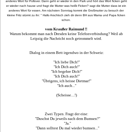
anderes Wort für Pollover. Dann geht er wieder in den Park und hört das Wort ficken geht
er wieder nach hause und fragt die Mutter was heißt Ficken? sagt die Mutter dass ist ein
anderes Wort für essen. Am nächsten Sonntag kommt die Großmutter zu besuch der
kleine Fritz stürmt zu ihr: " Hallo Arschloch zieh dir denn BH aus Mama und Papa ficken
schon.
vom Kraußer Raimund !!
Warum bekommt man nach Dresden keine Telefonverbindung? Weil ab
Leipzig die Nachricht noch getrommelt wird.
Dialog in einem Bett irgendwo in der Schweiz:
"Ich liebe Dich!"
"Ich Dich auch!"
"Ich begehre Dich!"
"Ich Dich auch!"
"Übrigens, ich heisse Dietmar!"
"Ich auch..."
(Scheisse....!)
Zwei Typen. Fragt der eine:
"Duschst Du jeweils nach dem Bumsen?"
"Ja."
"Dann solltest Du mal wieder bumsen..."