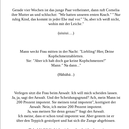
Gerade vier Wochen ist das junge Paar verheiratet, dann ruft Cornelia
ihre Mutter an und schluchzt: "Wir hatten unseren ersten Krach." " Nur
ruhig Kind, das kommt in jeder Ehe mal vor." "Ja, aber ich weiß nicht,
wohin mit der Leiche."
(uiuiui.....)
Mann weckt Frau mitten in der Nacht: "Liebling! Hier, Deine
Kopfschmerztabletten.
Sie: "Aber ich hab doch gar keine Kopfschmerzen!"
Mann:" Na dann..."
(Hähähä...)
Verlegen sitzt die Frau beim Anwalt: Ich will mich scheiden lassen.
Ja, ja, sagt der Anwalt. Und der Scheidungsgrund? Ach, mein Mann ist
200 Prozent impotent. Sie meinen total impotent", korrigiert der
Anwalt. Nein, ich meine 200 Prozent impotent.
Ja, was meinen Sie denn genau?" fragt der Anwalt.
Ich meine, dass er schon total impotent war. Aber gestern ist er
über den Teppich gestolpert und hat sich die Zunge abgebissen.