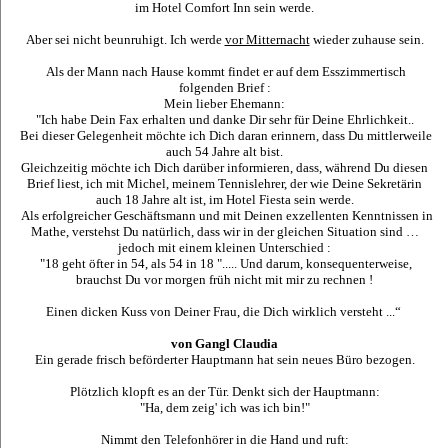
im Hotel Comfort Inn sein werde.
Aber sei nicht beunruhigt. Ich werde
vor Mitternacht
wieder zuhause sein.
Als der Mann nach Hause kommt findet er auf dem Esszimmertisch
folgenden Brief :
Mein lieber Ehemann:
"Ich habe Dein Fax erhalten und danke Dir sehr für Deine Ehrlichkeit..
Bei dieser Gelegenheit möchte ich Dich daran erinnern, dass Du mittlerweile
auch 54 Jahre alt bist.
Gleichzeitig möchte ich Dich darüber informieren, dass, während Du diesen
Brief liest, ich mit Michel, meinem Tennislehrer, der wie Deine Sekretärin
auch 18 Jahre alt ist, im Hotel Fiesta sein werde.
Als erfolgreicher Geschäftsmann und mit Deinen exzellenten Kenntnissen in
Mathe, verstehst Du natürlich, dass wir in der gleichen Situation sind …
jedoch mit einem kleinen Unterschied :
"18 geht öfter in 54, als 54 in 18 "..... Und darum, konsequenterweise,
brauchst Du vor morgen früh nicht mit mir zu rechnen !
Einen dicken Kuss von Deiner Frau, die Dich wirklich versteht ...“
von Gangl Claudia
Ein gerade frisch beförderter Hauptmann hat sein neues Büro bezogen.
Plötzlich klopft es an der Tür. Denkt sich der Hauptmann:
"Ha, dem zeig' ich was ich bin!"
Nimmt den Telefonhörer in die Hand und ruft: