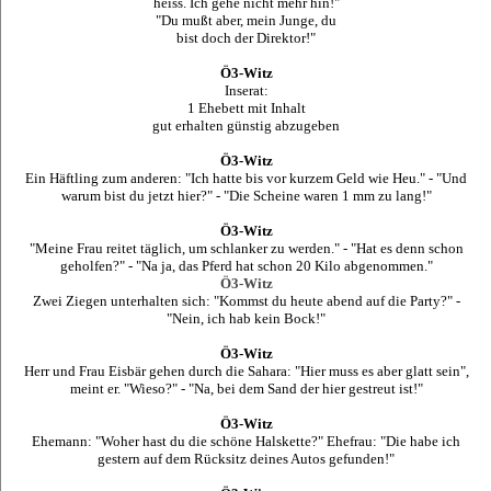
heiss. Ich gehe nicht mehr hin!"
"Du mußt aber, mein Junge, du
bist doch der Direktor!"
Ö3-Witz
Inserat:
1 Ehebett mit Inhalt
gut erhalten günstig abzugeben
Ö3-Witz
Ein Häftling zum anderen: "Ich hatte bis vor kurzem Geld wie Heu." - "Und
warum bist du jetzt hier?" - "Die Scheine waren 1 mm zu lang!"
Ö3-Witz
"Meine Frau reitet täglich, um schlanker zu werden." - "Hat es denn schon
geholfen?" - "Na ja, das Pferd hat schon 20 Kilo abgenommen."
Ö3-Witz
Zwei Ziegen unterhalten sich: "Kommst du heute abend auf die Party?" -
"Nein, ich hab kein Bock!"
Ö3-Witz
Herr und Frau Eisbär gehen durch die Sahara: "Hier muss es aber glatt sein",
meint er. "Wieso?" - "Na, bei dem Sand der hier gestreut ist!"
Ö3-Witz
Ehemann: "Woher hast du die schöne Halskette?" Ehefrau: "Die habe ich
gestern auf dem Rücksitz deines Autos gefunden!"