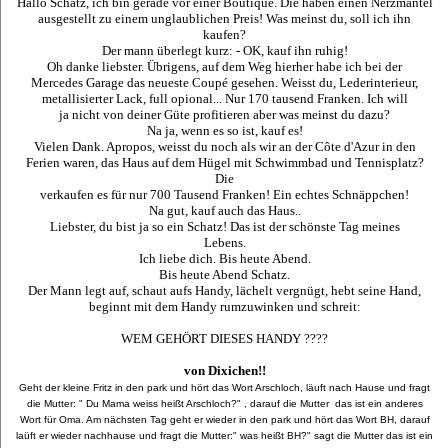
Hallo Schatz, ich bin gerade vor einer Boutique. Die haben einen Nerzmantel
ausgestellt zu einem unglaublichen Preis! Was meinst du, soll ich ihn
kaufen?
Der mann überlegt kurz: - OK, kauf ihn ruhig!
Oh danke liebster. Übrigens, auf dem Weg hierher habe ich bei der
Mercedes Garage das neueste Coupé gesehen. Weisst du, Lederinterieur,
metallisierter Lack, full opional... Nur 170 tausend Franken. Ich will
ja nicht von deiner Güte profitieren aber was meinst du dazu?
Na ja, wenn es so ist, kauf es!
Vielen Dank. Apropos, weisst du noch als wir an der Côte d'Azur in den
Ferien waren, das Haus auf dem Hügel mit Schwimmbad und Tennisplatz?
Die
verkaufen es für nur 700 Tausend Franken! Ein echtes Schnäppchen!
Na gut, kauf auch das Haus..
Liebster, du bist ja so ein Schatz! Das ist der schönste Tag meines
Lebens.
Ich liebe dich. Bis heute Abend.
Bis heute Abend Schatz.
Der Mann legt auf, schaut aufs Handy, lächelt vergnügt, hebt seine Hand,
beginnt mit dem Handy rumzuwinken und schreit:
WEM GEHÖRT DIESES HANDY ????
von Dixichen!!
Geht der kleine Fritz in den park und hört das Wort Arschloch, läuft nach Hause und fragt
die Mutter: " Du Mama weiss heißt Arschloch?" , darauf die Mutter das ist ein anderes
Wort für Oma. Am nächsten Tag geht er wieder in den park und hört das Wort BH, darauf
laüft er wieder nachhause und fragt die Mutter:" was heißt BH?" sagt die Mutter das ist ein